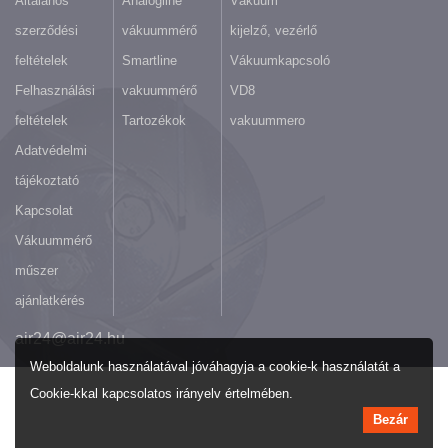
Általános
Analogline
Vákuum
szerződési
vákuummérő
kijelző, vezérlő
feltételek
Smartline
Vákuumkapcsoló
Felhasználási
vakuummérő
VD8
feltételek
Tartozékok
vakuummero
Adatvédelmi
tájékoztató
Kapcsolat
Vákuummérő
műszer
ajánlatkérés
air24@air24.hu
Weboldalunk használatával jóváhagyja a cookie-k használatát a
Cookie-kkal kapcsolatos irányelv értelmében.
Bezár