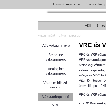
Csavarkompresszor
Csendeskomp
VD8
Smartl
Vakuummérő
Vákuumkapcsoló
VRC és 
VD8 vakuummérő
Smartline
VRC és VRP váku
vakuummérő
VRP vákuumkapcs
biztonsági
vákuum
Analogline
vákuumkapcsoló
,
vákuummérő
előnye az
VRC és 
Viton tömítéssel, 
Vákuum kijelző,
üzemelő típus, DN1
vezérlő
VRC és VRP váku
Vákuumkapcsoló
VRC Vákuumka
VRP