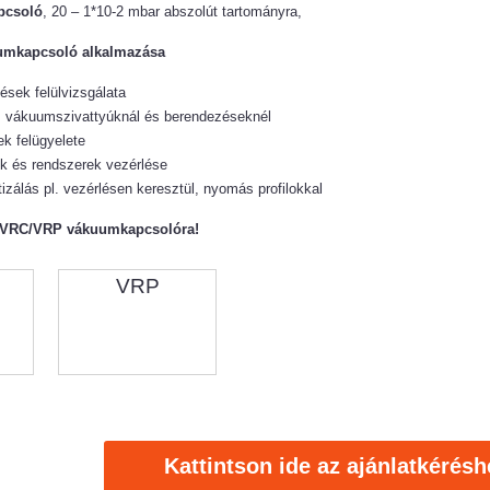
pcsoló
, 20 – 1*10-2 mbar abszolút tartományra,
umkapcsoló alkalmazása
sek felülvizsgálata
s vákuumszivattyúknál és berendezéseknél
k felügyelete
k és rendszerek vezérlése
izálás pl. vezérlésen keresztül, nyomás profilokkal
ot VRC/VRP vákuumkapcsolóra!
VRP
Kattintson ide az ajánlatkérésh