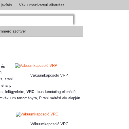
javítás
Vákuumszivattyú alkatrész
mmérő szoftver
 és
ó
Vákuumkapcsoló VRP
, stabil
 néhány
a, felügyeletre,
VRC
típus kémiailag ellenálló
omvákuum tartományra, Piráni mérési elv alapján
Vákuumkapcsoló VRC