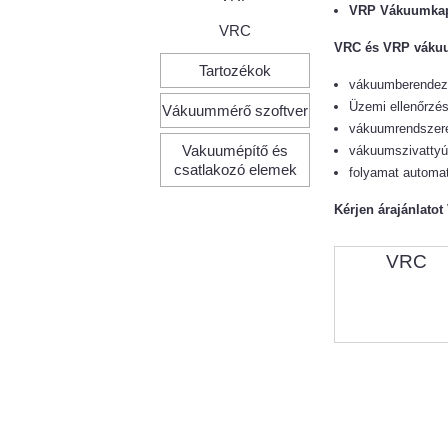
VRP Vákuumka
VRC
VRC és VRP váku
Tartozékok
vákuumberendezé
Üzemi ellenőrzé
Vákuummérő szoftver
vákuumrendszere
Vakuumépítő és
vákuumszivattyú
csatlakozó elemek
folyamat automat
Kérjen árajánlat
VRC