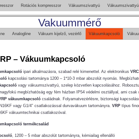
resszor
Rotációs kompresszor
Vákuumszivattyú
Vákuumszivattyú 
Vakuummérő
ine
Analogline
Vákuum kijelző, vezérlő
Vákuumkapcsoló
Vákuu
VRP – Vákuumkapcsoló
umkapcsoló
ipari alkalmazásra, szabad relé kimenettel. Az elektronikus
VRC
oló
kapcsolási tartománya 1200 – 1*10-3 mbar abszolút nyomás. Megbízhat
kapcsoló
vagy vákuumszivattyú, szelep közvetlen kapcsolásához. Robosztus
 nagyfokú megbízhatóság egy fém házban IP54 védelmi osztállyal, ami csak
VRP vákuumkapcsoló
családnak. Folyamatvezérlésre, biztonsági kapcsolásr
DN16KF vagy G1/4″ csatlakozással durvavákuum tartományra.
VRP
típus fin
6KF vákuumtechnikai csatlakozóval.
umkapcsoló termékcsalád
pcsoló
, 1200 – 5 mbar abszolút tartományra, kémiailag ellenálló