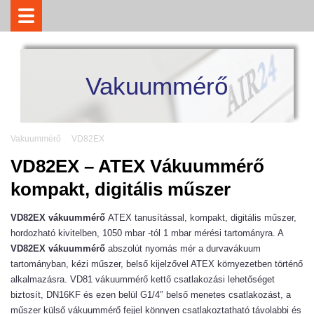
Vakuummérő
Vakuummérő
VD82EX
VD82EX – ATEX Vákuummérő
kompakt, digitális műszer
VD82EX vákuummérő
ATEX tanusítással, kompakt, digitális műszer,
hordozható kivitelben, 1050 mbar -tól 1 mbar mérési tartományra. A
VD82EX vákuummérő
abszolút nyomás mér a durvavákuum
tartományban, kézi műszer, belső kijelzővel ATEX környezetben történő
alkalmazásra. VD81 vákuummérő kettő csatlakozási lehetőséget
biztosít, DN16KF és ezen belül G1/4″ belső menetes csatlakozást, a
műszer külső vákuummérő fejjel könnyen csatlakoztatható távolabbi és