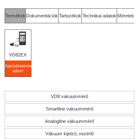
Termékek
Dokumentációk
Tartozékok
Technikai adatok
Méretek
VD82EX
Ajánlatkéréshez
adom!
VD8 vakuummérő
Smartline vakuummérő
Analogline vákuummérő
Vákuum kijelző, vezérlő