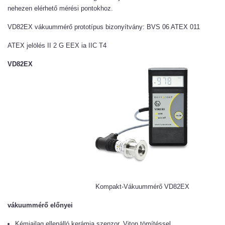
nehezen elérhető mérési pontokhoz.
VD82EX vákuummérő prototípus bizonyítvány: BVS 06 ATEX 011
ATEX jelölés II 2 G EEX ia IIC T4
VD82EX
Kompakt-Vákuummérő VD82EX
vákuummérő előnyei
Kémiailag ellenálló kerámia szenzor, Viton tömítéssel