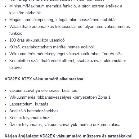
Minimum/Maximum memória funkció, a tárolt extrém értékek a
kijelzőre hívhatók
Magas ismétlőképesség, kifogástalan hosszútávú stabilitás
Választható automatikus kikapcsolás és folyamatos vákuummérés
funkció
100 órás akkumulátor üzemidő
Külső, csatlakoztatható mérőfej nemes acélból
Vákuummérés mértékegységei választhatók mbar, Torr és hPa
Kompletten szállítható védőkofferrel, csatlakozóval, akkumulátor
töltővel
VD82EX ATEX vákuummérő alkalmazása
vákuumszivattyú ellenőrzés, beállítás,
Vákuummérés robbanásveszélyes környezetben Zóna 1
Laboratórium, kutatás
Analizáló berendezésekhez
Kémiai folyamatokhoz
Üzemi folyamatok, vákuumszivattyúk mérése dokumentálása
Kérjen árajánlatot VD82EX vákuummérő műszerre és tartozékokra!