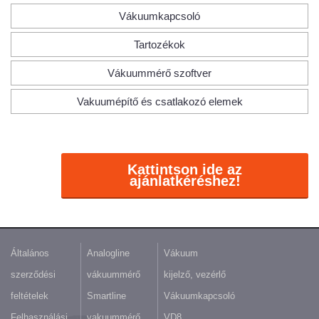
Vákuumkapcsoló
Tartozékok
Vákuummérő szoftver
Vakuumépítő és csatlakozó elemek
Kattintson ide az
ajánlatkéréshez!
Általános
Analogline
Vákuum
szerződési
vákuummérő
kijelző, vezérlő
feltételek
Smartline
Vákuumkapcsoló
Felhasználási
vakuummérő
VD8