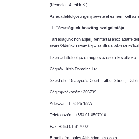
(Rendelet 4. cikk 8.)
Az adatfeldolgozó igénybevételéhez nem kell az 
Társaságunk hoszting szolgáltatója
Társaságunk honlapja(i) fenntartásához adatfeldol
szerződésünk tartamáig – az általa végzett műve
Ezen adatfeldolgozó megnevezése a következő:
Cégnév: Irish Domains Ltd.
Székhely: 15 Joyce’s Court, Talbot Street, Dublin
Cégjegyzékszám: 306799
Adószám: IE6326799W
Telefonszám: +353 01 8507010
Fax: +353 01 8170001
E-mail cím: sales@irishdomains.com