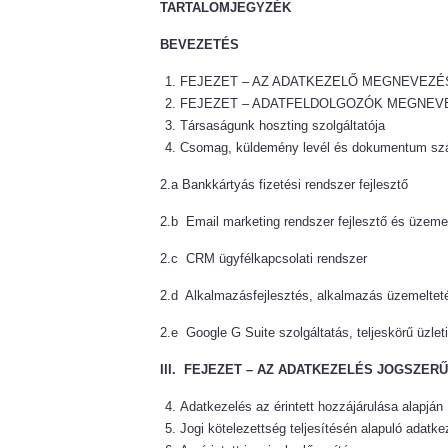
TARTALOMJEGYZÉK
BEVEZETÉS
FEJEZET – AZ ADATKEZELŐ MEGNEVEZÉ
FEJEZET – ADATFELDOLGOZÓK MEGNEV
Társaságunk hoszting szolgáltatója
Csomag, küldemény levél és dokumentum szá
2.a Bankkártyás fizetési rendszer fejlesztő
2.b Email marketing rendszer fejlesztő és üzeme
2.c CRM ügyfélkapcsolati rendszer
2.d Alkalmazásfejlesztés, alkalmazás üzemelteté
2.e Google G Suite szolgáltatás, teljeskörű üzle
III. FEJEZET – AZ ADATKEZELÉS JOGSZER
Adatkezelés az érintett hozzájárulása alapján
Jogi kötelezettség teljesítésén alapuló adatke