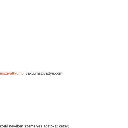
umszivattyu.hu
, vakuumszivattyu.com
kezelő nevében személyes adatokat kezel;