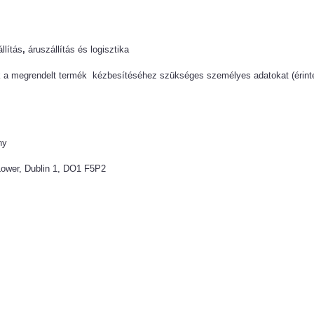
llítás
,
áruszállítás és logisztika
a megrendelt termék kézbesítéséhez szükséges személyes adatokat (érintet
ny
Lower, Dublin 1, DO1 F5P2