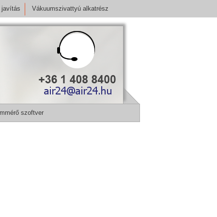
javítás
Vákuumszivattyú alkatrész
mmérő szoftver