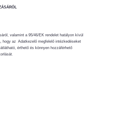
AZÁSÁRÓL
ról, valamint a 95/46/EK rendelet hatályon kívül
hogy az Adatkezelő megfelelő intézkedéseket
átlátható, érthető és könnyen hozzáférhető
korlását.