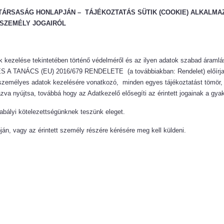
 TÁRSASÁG HONLAPJÁN – TÁJÉKOZTATÁS SÜTIK (COOKIE) ALKALM
 SZEMÉLY JOGAIRÓL
ezelése tekintetében történő védelméről és az ilyen adatok szabad áramlásá
A TANÁCS (EU) 2016/679 RENDELETE (a továbbiakban: Rendelet) előírja, 
 személyes adatok kezelésére vonatkozó, minden egyes tájékoztatást tömör, 
a nyújtsa, továbbá hogy az Adatkezelő elősegíti az érintett jogainak a gya
abályi kötelezettségünknek teszünk eleget.
pján, vagy az érintett személy részére kérésére meg kell küldeni.