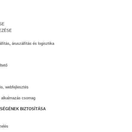
SE
EZÉSE
llítás
,
áruszállítás és logisztika
ltető
s, webfejlesztés
ti alkalmazás csomag
ŰSÉGÉNEK BIZTOSÍTÁSA
zelés