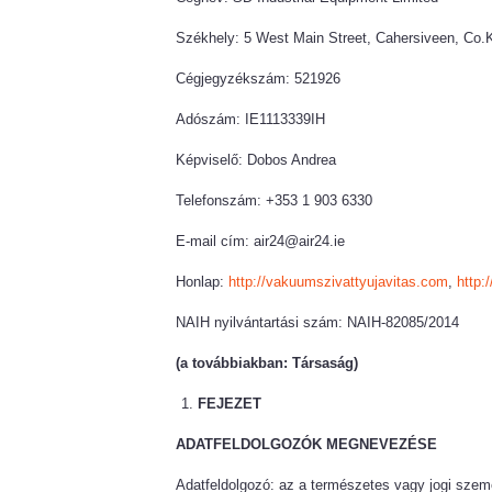
Székhely: 5 West Main Street, Cahersiveen, Co.K
Cégjegyzékszám: 521926
Adószám: IE1113339IH
Képviselő: Dobos Andrea
Telefonszám: +353 1 903 6330
E-mail cím: air24@air24.ie
Honlap:
http://vakuumszivattyujavitas.com
,
http:
NAIH nyilvántartási szám: NAIH-82085/2014
(a továbbiakban: Társaság)
FEJEZET
ADATFELDOLGOZÓK MEGNEVEZÉSE
Adatfeldolgozó: az a természetes vagy jogi sze