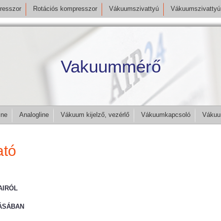
resszor
Rotációs kompresszor
Vákuumszivattyú
Vákuumszivattyú 
Vakuummérő
ine
Analogline
Vákuum kijelző, vezérlő
Vákuumkapcsoló
Vákuu
ató
AIRÓL
ÁSÁBAN