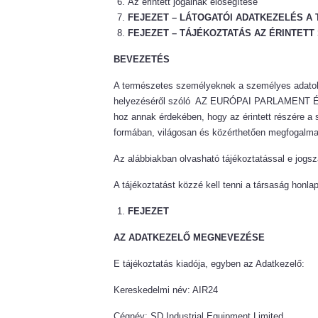
Az érintett jogainak elősegítése
FEJEZET – LÁTOGATÓI ADATKEZELÉS A
FEJEZET – TÁJÉKOZTATÁS AZ ÉRINTETT
BEVEZETÉS
A természetes személyeknek a személyes adatok k
helyezéséről szóló AZ EURÓPAI PARLAMENT ÉS 
hoz annak érdekében, hogy az érintett részére a
formában, világosan és közérthetően megfogalmazv
Az alábbiakban olvasható tájékoztatással e jogsz
A tájékoztatást közzé kell tenni a társaság honla
FEJEZET
AZ ADATKEZELŐ MEGNEVEZÉSE
E tájékoztatás kiadója, egyben az Adatkezelő:
Kereskedelmi név: AIR24
Cégnév: SD Industrial Equipment Limited