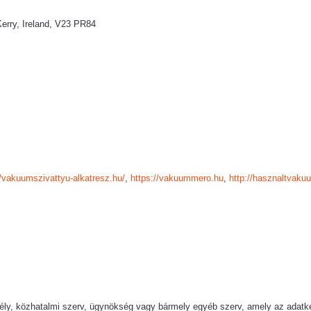
erry, Ireland, V23 PR84
//vakuumszivattyu-alkatresz.hu/
,
https://vakuummero.hu
,
http://hasznaltvaku
mély, közhatalmi szerv, ügynökség vagy bármely egyéb szerv, amely az adat