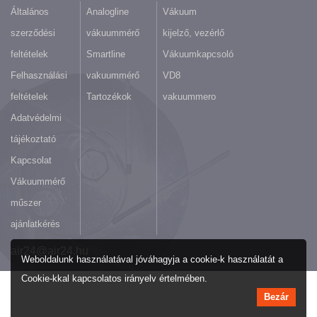
Általános
Analogline
Vákuum
szerződési
vákuummérő
kijelző, vezérlő
feltételek
Smartline
Vákuumkapcsoló
Felhasználási
vakuummérő
VD8
feltételek
Tartozékok
vakuummero
Adatvédelmi
tájékoztató
Kapcsolat
Vákuummérő
műszer
ajánlatkérés
air24@air24.hu
Weboldalunk használatával jóváhagyja a cookie-k használatát a
Cookie-kkal kapcsolatos irányelv értelmében.
Bezár