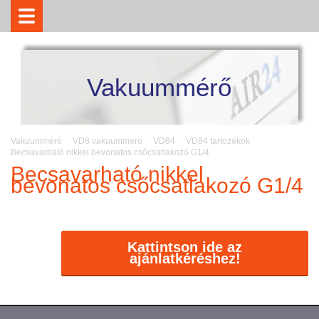
Vakuummérő
Vakuummérő
VD8 vakuummero
VD84
VD84 tartozékok
Becsavarható nikkel bevonatos csőcsatlakozó G1/4
Becsavarható nikkel
bevonatos csőcsatlakozó G1/4
Kattintson ide az
ajánlatkéréshez!