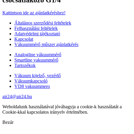
Kattintson ide az ajánlatkéréshez!
Általános szerződési feltételek
Felhasználási feltételek
Adatvédelmi tájékoztató
Kapcsolat
Vákuummérő műszer ajánlatkérés
Analogline vákuummérő
Smartline vakuummérő
Tartozékok
Vákuum kijelző, vezérlő
Vákuumkapcsoló
VD8 vakuummero
air24@air24.hu
Weboldalunk használatával jóváhagyja a cookie-k használatát a
Cookie-kkal kapcsolatos irányelv értelmében.
Bezár