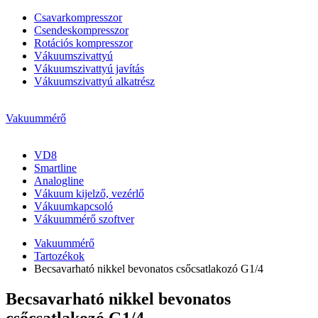
Csavarkompresszor
Csendeskompresszor
Rotációs kompresszor
Vákuumszivattyú
Vákuumszivattyú javítás
Vákuumszivattyú alkatrész
Vakuummérő
VD8
Smartline
Analogline
Vákuum kijelző, vezérlő
Vákuumkapcsoló
Vákuummérő szoftver
Vakuummérő
Tartozékok
Becsavarható nikkel bevonatos csőcsatlakozó G1/4
Becsavarható nikkel bevonatos
csőcsatlakozó G1/4