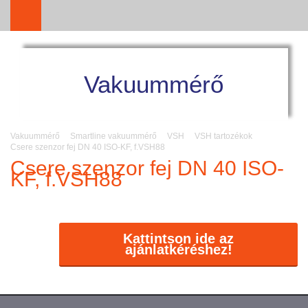
Vakuummérő
Vakuummérő
Smartline vakuummérő
VSH
VSH tartozékok
Csere szenzor fej DN 40 ISO-KF, f.VSH88
Csere szenzor fej DN 40 ISO-
KF, f.VSH88
Kattintson ide az
ajánlatkéréshez!