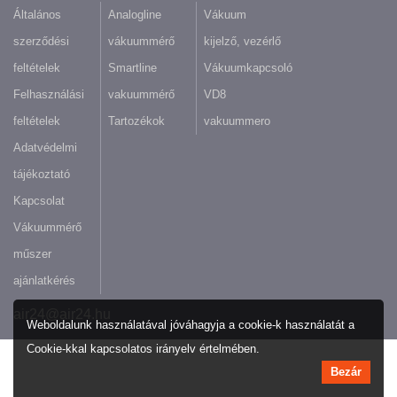
Általános
Analogline
Vákuum
szerződési
vákuummérő
kijelző, vezérlő
feltételek
Smartline
Vákuumkapcsoló
Felhasználási
vakuummérő
VD8
feltételek
Tartozékok
vakuummero
Adatvédelmi
tájékoztató
Kapcsolat
Vákuummérő
műszer
ajánlatkérés
air24@air24.hu
Weboldalunk használatával jóváhagyja a cookie-k használatát a
Cookie-kkal kapcsolatos irányelv értelmében.
Bezár