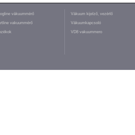
ogline vákuummérő
Vákuum kijelző, vezérlő
rtline vakuummérő
Vákuumkapcsoló
ozékok
VD8 vakuummero