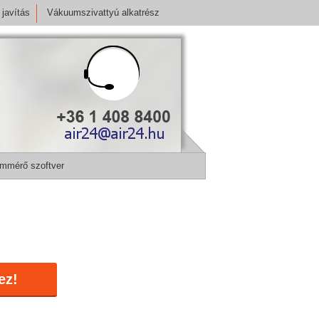
javítás
Vákuumszivattyú alkatrész
mmérő szoftver
ez!