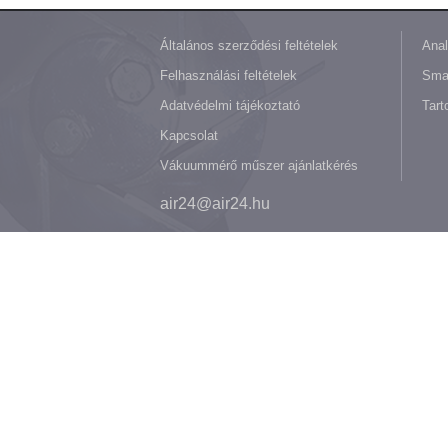
Általános szerződési feltételek
Anal
Felhasználási feltételek
Sma
Adatvédelmi tájékoztató
Tart
Kapcsolat
Vákuummérő műszer ajánlatkérés
air24@air24.hu