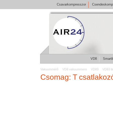
Csavarkompresszor
Csendeskomp
VD8
Smartl
Vakuummérő
VD8 vakuummero
VD83
VD83 ta
Csomag: T csatlakozó