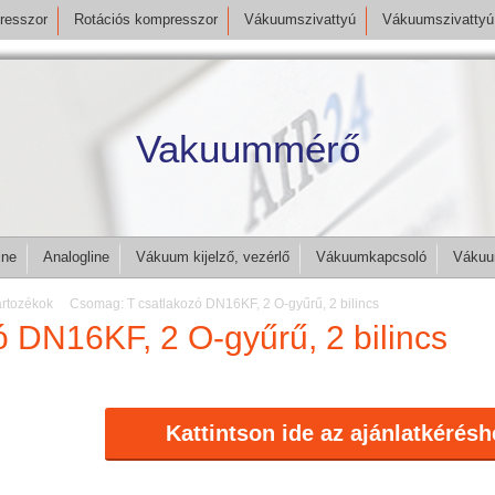
resszor
Rotációs kompresszor
Vákuumszivattyú
Vákuumszivattyú 
Vakuummérő
ine
Analogline
Vákuum kijelző, vezérlő
Vákuumkapcsoló
Vákuu
rtozékok
Csomag: T csatlakozó DN16KF, 2 O-gyűrű, 2 bilincs
 DN16KF, 2 O-gyűrű, 2 bilincs
Kattintson ide az ajánlatkérésh