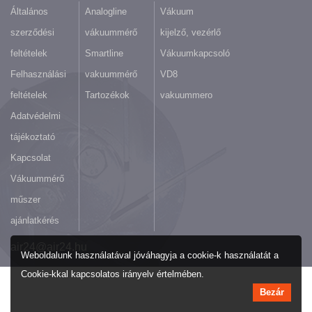
Általános
Analogline
Vákuum
szerződési
vákuummérő
kijelző, vezérlő
feltételek
Smartline
Vákuumkapcsoló
Felhasználási
vakuummérő
VD8
feltételek
Tartozékok
vakuummero
Adatvédelmi
tájékoztató
Kapcsolat
Vákuummérő
műszer
ajánlatkérés
air24@air24.hu
Weboldalunk használatával jóváhagyja a cookie-k használatát a
Cookie-kkal kapcsolatos irányelv értelmében.
Bezár