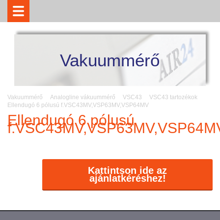
Vakuummérő
Vakuummérő
Analogline vákuummérő
VSC43
VSC43 tartozékok
Ellendugó 6 pólusú f.VSC43MV,VSP63MV,VSP64MV
Ellendugó 6 pólusú
f.VSC43MV,VSP63MV,VSP64M
Kattintson ide az
ajánlatkéréshez!