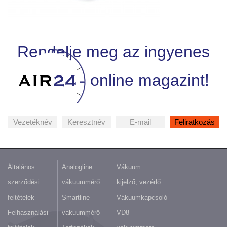
Rendelje meg az ingyenes
online magazint!
Általános
Analogline
Vákuum
szerződési
vákuummérő
kijelző, vezérlő
feltételek
Smartline
Vákuumkapcsoló
Felhasználási
vakuummérő
VD8