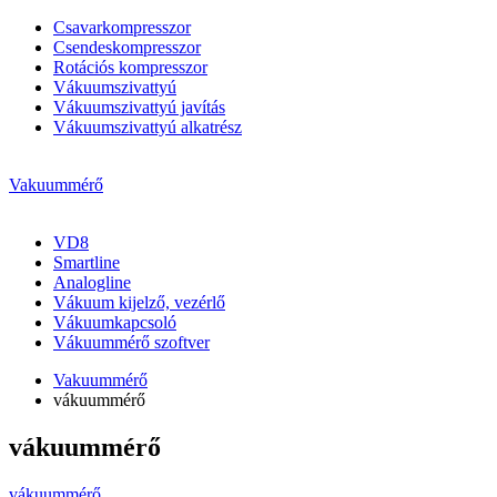
Csavarkompresszor
Csendeskompresszor
Rotációs kompresszor
Vákuumszivattyú
Vákuumszivattyú javítás
Vákuumszivattyú alkatrész
Vakuummérő
VD8
Smartline
Analogline
Vákuum kijelző, vezérlő
Vákuumkapcsoló
Vákuummérő szoftver
Vakuummérő
vákuummérő
vákuummérő
vákuummérő