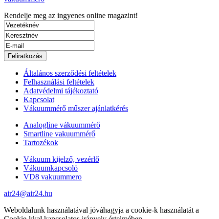
Rendelje meg az ingyenes
online magazint!
Általános szerződési feltételek
Felhasználási feltételek
Adatvédelmi tájékoztató
Kapcsolat
Vákuummérő műszer ajánlatkérés
Analogline vákuummérő
Smartline vakuummérő
Tartozékok
Vákuum kijelző, vezérlő
Vákuumkapcsoló
VD8 vakuummero
air24@air24.hu
Weboldalunk használatával jóváhagyja a cookie-k használatát a
Cookie-kkal kapcsolatos irányelv értelmében.