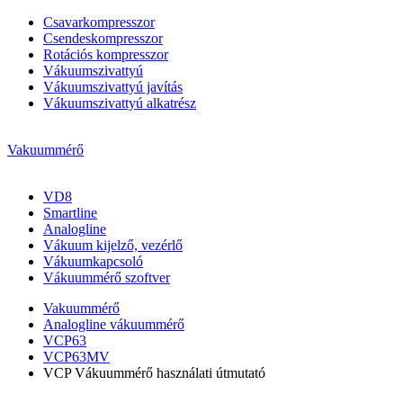
Csavarkompresszor
Csendeskompresszor
Rotációs kompresszor
Vákuumszivattyú
Vákuumszivattyú javítás
Vákuumszivattyú alkatrész
Vakuummérő
VD8
Smartline
Analogline
Vákuum kijelző, vezérlő
Vákuumkapcsoló
Vákuummérő szoftver
Vakuummérő
Analogline vákuummérő
VCP63
VCP63MV
VCP Vákuummérő használati útmutató