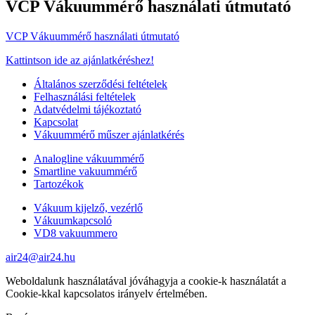
VCP Vákuummérő használati útmutató
VCP Vákuummérő használati útmutató
Kattintson ide az ajánlatkéréshez!
Általános szerződési feltételek
Felhasználási feltételek
Adatvédelmi tájékoztató
Kapcsolat
Vákuummérő műszer ajánlatkérés
Analogline vákuummérő
Smartline vakuummérő
Tartozékok
Vákuum kijelző, vezérlő
Vákuumkapcsoló
VD8 vakuummero
air24@air24.hu
Weboldalunk használatával jóváhagyja a cookie-k használatát a
Cookie-kkal kapcsolatos irányelv értelmében.