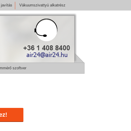
javítás
Vákuumszivattyú alkatrész
mmérő szoftver
ez!