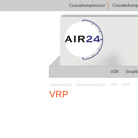
Csavarkompresszor
Csendeskomp
VD8
Smartl
Vakuummérő
Vákuumkapcsoló
VRP
VRP
VRP