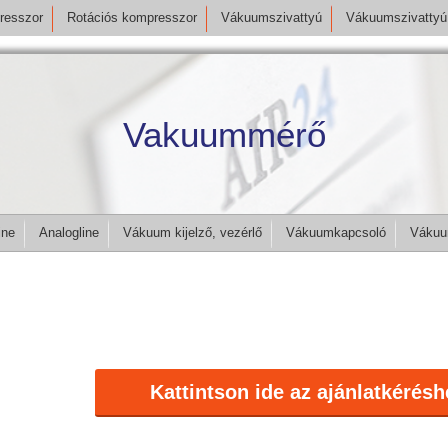
resszor
Rotációs kompresszor
Vákuumszivattyú
Vákuumszivattyú 
Vakuummérő
ine
Analogline
Vákuum kijelző, vezérlő
Vákuumkapcsoló
Vákuu
Kattintson ide az ajánlatkérésh