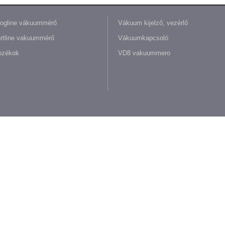
ogline vákuummérő
Vákuum kijelző, vezérlő
rtline vakuummérő
Vákuumkapcsoló
ozékok
VD8 vakuummero