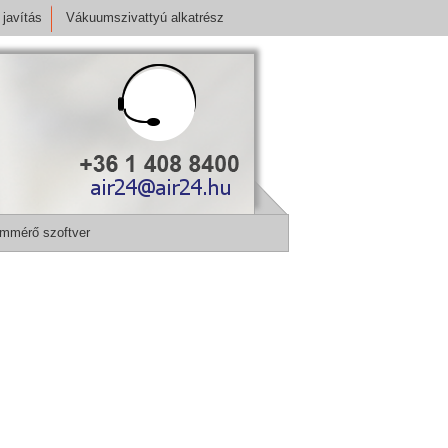
javítás
Vákuumszivattyú alkatrész
mmérő szoftver