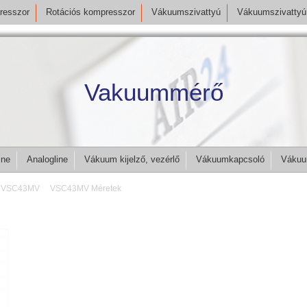
resszor
Rotációs kompresszor
Vákuumszivattyú
Vákuumszivattyú 
Vakuummérő
ine
Analogline
Vákuum kijelző, vezérlő
Vákuumkapcsoló
Vákuu
VSC43MV
VSC43MV Méretek