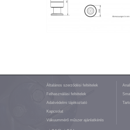
Általános szerződési feltételek
Anal
Felhasználási feltételek
Sma
Adatvédelmi tájékoztató
Tart
Kapcsolat
Vákuummérő műszer ajánlatkérés