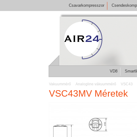
Csavarkompresszor
Csendeskomp
VD8
Smartl
Vakuummérő
Analogline vákuummérő
VSC43
VSC43MV Méretek