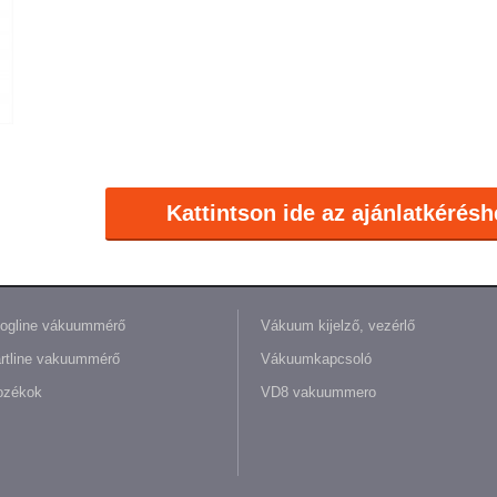
Kattintson ide az ajánlatkérésh
ogline vákuummérő
Vákuum kijelző, vezérlő
rtline vakuummérő
Vákuumkapcsoló
ozékok
VD8 vakuummero