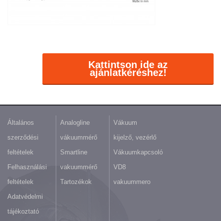
Kattintson ide az
ajánlatkéréshez!
Általános
Analogline
Vákuum
szerződési
vákuummérő
kijelző, vezérlő
feltételek
Smartline
Vákuumkapcsoló
Felhasználási
vakuummérő
VD8
feltételek
Tartozékok
vakuummero
Adatvédelmi
tájékoztató