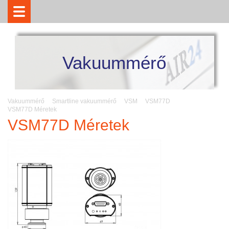
Vakuummérő
Vakuummérő
Smartline vakuummérő
VSM
VSM77D
VSM77D Méretek
VSM77D Méretek