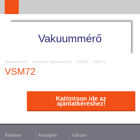
Vakuummérő
Vakuummérő
Smartline vakuummérő
VSM72
VSM72
VSM72
Kattintson ide az
ajánlatkéréshez!
Általános
Analogline
Vákuum