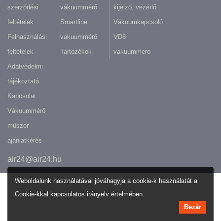
szerződési
vákuummérő
kijelző, vezérlő
feltételek
Smartline
Vákuumkapcsoló
Felhasználási
vakuummérő
VD8
feltételek
Tartozékok
vakuummero
Adatvédelmi
tájékoztató
Kapcsolat
Vákuummérő
műszer
ajánlatkérés
air24@air24.hu
Weboldalunk használatával jóváhagyja a cookie-k használatát a
Cookie-kkal kapcsolatos irányelv értelmében.
Bezár