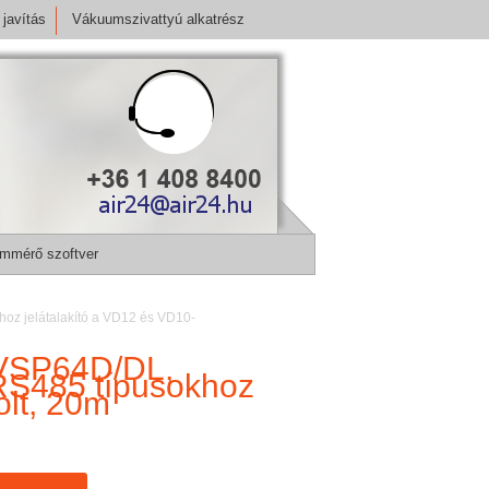
javítás
Vákuumszivattyú alkatrész
mmérő szoftver
 jelátalakító a VD12 és VD10-
VSP64D/DL,
S485 típusokhoz
olt, 20m