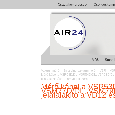
Csavarkompresszor
Csendeskomp
VD8
Smartl
Vakuummérő
Smartline vakuummérő
VSR
VSR
Mérő kábel a VSR53D/DL, VSR54D/DL, VSP63D/DL,
csatlakoztatására, árnyékolt, 20m
Mérő kábel a VSR53
VSM77D/DL, VSM79D
jelátalakító a VD12 