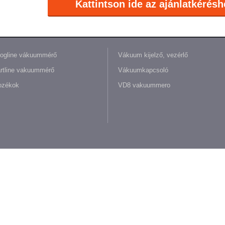
Kattintson ide az ajánlatkérésh
ogline vákuummérő
Vákuum kijelző, vezérlő
rtline vakuummérő
Vákuumkapcsoló
ozékok
VD8 vakuummero