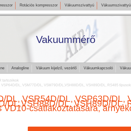
resszor
Rotációs kompresszor
Vákuumszivattyú
Vákuumszivattyú 
Vakuummérő
ine
Analogline
Vákuum kijelző, vezérlő
Vákuumkapcsoló
Vákuu
 tartozékok
 VSP64D/DL, VSM77D/DL, VSM79D/DL,VSH88D/DL, VSH89D/DL, RS485 típusokhoz
D/DL, VSR54D/DL, VSP63D/DL, 
/DL,VSH88D/DL, VSH89D/DL, R
és VD10-csatlakoztatására, árnyék