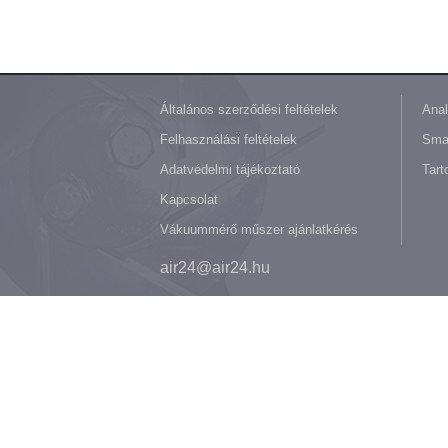
Általános szerződési feltételek
Anal
Felhasználási feltételek
Sma
Adatvédelmi tájékoztató
Tart
Kapcsolat
Vákuummérő műszer ajánlatkérés
air24@air24.hu