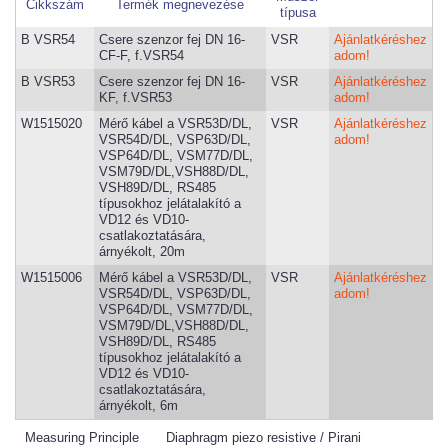
Cikkszám
Termék megnevezése
típusa
B VSR54
Csere szenzor fej DN 16-
VSR
Ajánlatkéréshez
CF-F, f.VSR54
adom!
B VSR53
Csere szenzor fej DN 16-
VSR
Ajánlatkéréshez
KF, f.VSR53
adom!
W1515020
Mérő kábel a VSR53D/DL,
VSR
Ajánlatkéréshez
VSR54D/DL, VSP63D/DL,
adom!
VSP64D/DL, VSM77D/DL,
VSM79D/DL,VSH88D/DL,
VSH89D/DL, RS485
típusokhoz jelátalakító a
VD12 és VD10-
csatlakoztatására,
árnyékolt, 20m
W1515006
Mérő kábel a VSR53D/DL,
VSR
Ajánlatkéréshez
VSR54D/DL, VSP63D/DL,
adom!
VSP64D/DL, VSM77D/DL,
VSM79D/DL,VSH88D/DL,
VSH89D/DL, RS485
típusokhoz jelátalakító a
VD12 és VD10-
csatlakoztatására,
árnyékolt, 6m
Measuring Principle
Diaphragm piezo resistive / Pirani