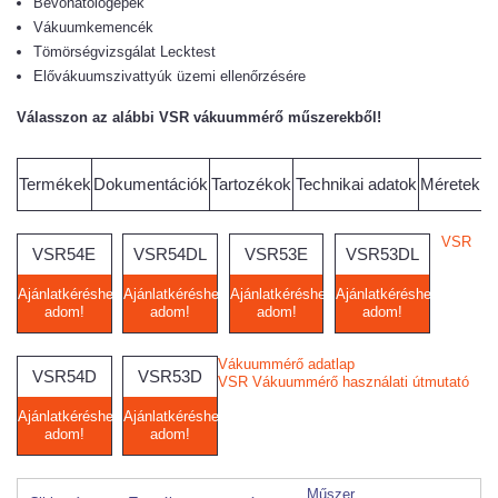
Bevonatológépek
Vákuumkemencék
Tömörségvizsgálat Lecktest
Elővákuumszivattyúk üzemi ellenőrzésére
Válasszon az alábbi VSR vákuummérő műszerekből!
Termékek
Dokumentációk
Tartozékok
Technikai adatok
Méretek
VSR
VSR54E
VSR54DL
VSR53E
VSR53DL
Ajánlatkéréshez
Ajánlatkéréshez
Ajánlatkéréshez
Ajánlatkéréshez
adom!
adom!
adom!
adom!
Vákuummérő adatlap
VSR54D
VSR53D
VSR Vákuummérő használati útmutató
Ajánlatkéréshez
Ajánlatkéréshez
adom!
adom!
Műszer