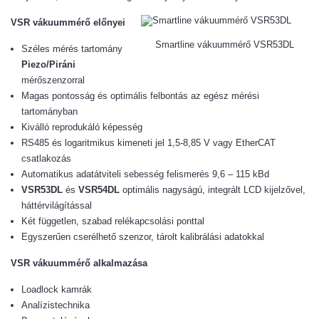
VSR vákuummérő előnyei
Smartline vákuummérő VSR53DL
Széles mérés tartomány
Piezo/Piráni
mérőszenzorral
Magas pontosság és optimális felbontás az egész mérési
tartományban
Kiválló reprodukáló képesség
RS485 és logaritmikus kimeneti jel 1,5-8,85 V vagy EtherCAT
csatlakozás
Automatikus adatátviteli sebesség felismerés 9,6 – 115 kBd
VSR53DL
és
VSR54DL
optimális nagyságú, integrált LCD kijelzővel,
háttérvilágítással
Két független, szabad relékapcsolási ponttal
Egyszerűen cserélhető szenzor, tárolt kalibrálási adatokkal
VSR vákuummérő alkalmazása
Loadlock kamrák
Analízistechnika