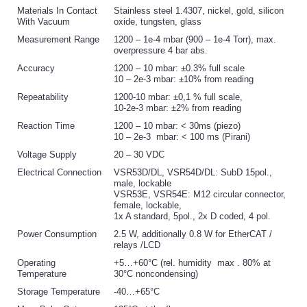
Materials In Contact
Stainless steel 1.4307, nickel, gold, silicon
With Vacuum
oxide, tungsten, glass
Measurement Range
1200 – 1e-4 mbar (900 – 1e-4 Torr), max.
overpressure 4 bar abs.
Accuracy
1200 – 10 mbar: ±0.3% full scale
10 – 2e-3 mbar: ±10% from reading
Repeatability
1200-10 mbar: ±0,1 % full scale,
10-2e-3 mbar: ±2% from reading
Reaction Time
1200 – 10 mbar: < 30ms (piezo)
10 – 2e-3 mbar: < 100 ms (Pirani)
Voltage Supply
20 – 30 VDC
Electrical Connection
VSR53D/DL, VSR54D/DL: SubD 15pol.,
male, lockable
VSR53E, VSR54E: M12 circular connector,
female, lockable,
1x A standard, 5pol., 2x D coded, 4 pol.
Power Consumption
2.5 W, additionally 0.8 W for EtherCAT /
relays /LCD
Operating
+5…+60°C (rel. humidity max . 80% at
Temperature
30°C noncondensing)
Storage Temperature
-40…+65°C