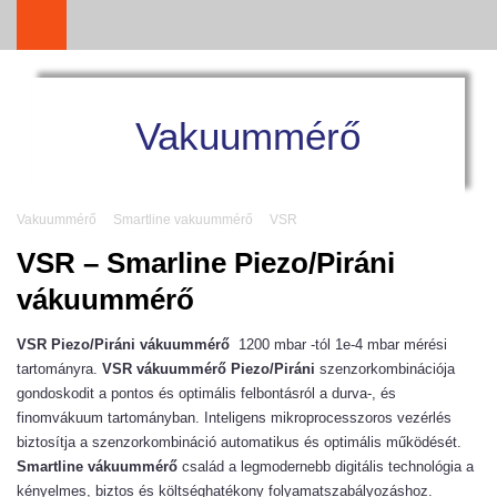
Vakuummérő
Vakuummérő
Smartline vakuummérő
VSR
VSR – Smarline Piezo/Piráni
vákuummérő
VSR Piezo/Piráni vákuummérő
1200 mbar -tól 1e-4 mbar mérési
tartományra.
VSR vákuummérő
Piezo/Piráni
szenzorkombinációja
gondoskodit a pontos és optimális felbontásról a durva-, és
finomvákuum tartományban. Inteligens mikroprocesszoros vezérlés
biztosítja a szenzorkombináció automatikus és optimális működését.
Smartline vákuummérő
család a legmodernebb digitális technológia a
kényelmes, biztos és költséghatékony folyamatszabályozáshoz.