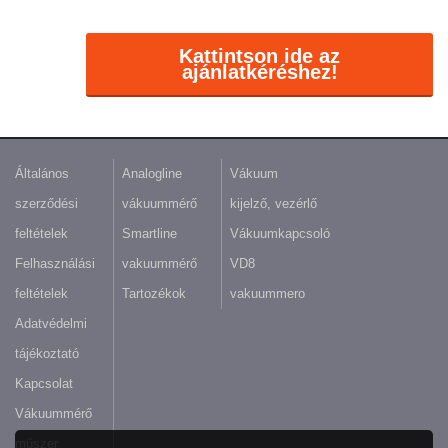
Kattintson ide az
ajánlatkéréshez!
Általános
Analogline
Vákuum
szerződési
vákuummérő
kijelző, vezérlő
feltételek
Smartline
Vákuumkapcsoló
Felhasználási
vakuummérő
VD8
feltételek
Tartozékok
vakuummero
Adatvédelmi
tájékoztató
Kapcsolat
Vákuummérő
műszer