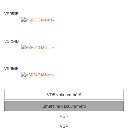
VSR53E
VSR54D
VSR54E
VD8 vakuummérő
Smartline vakuummérő
VSR
VSP