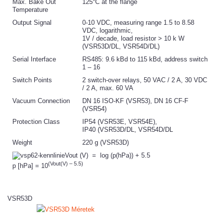
Max. Bake Out
125°C at the flange
Temperature
Output Signal
0-10 VDC, measuring range 1.5 to 8.58
VDC, logarithmic,
1V / decade, load resistor > 10 k W
(VSR53D/DL, VSR54D/DL)
Serial Interface
RS485: 9.6 kBd to 115 kBd, address switch
1 – 16
Switch Points
2 switch-over relays, 50 VAC / 2 A, 30 VDC
/ 2 A, max. 60 VA
Vacuum Connection
DN 16 ISO-KF (VSR53), DN 16 CF-F
(VSR54)
Protection Class
IP54 (VSR53E, VSR54E),
IP40 (VSR53D/DL, VSR54D/DL
Weight
220 g (VSR53D)
Vout (V) = log (p(hPa)) + 5.5
(Vout(V) – 5.5)
p [hPa] = 10
VSR53D