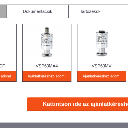
Dokumentációk
Tartozékok
CF
VSP63MA4
VSP63MV
z adom!
Ajánlatkéréshez adom!
Ajánlatkéréshez adom!
Kattintson ide az ajánlatkérésh