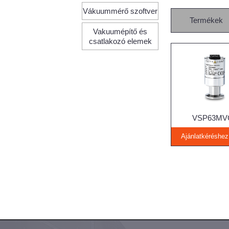
Vákuummérő szoftver
Termékek
Vakuumépítő és
csatlakozó elemek
VSP63MV
Ajánlatkéréshe