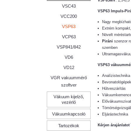
VSP63MV
: 1,5-8,5
VSC43
VSP63 Impuls-Pir
VCC200
Nagy megbízható
VSP63
Extrém kompakt, 
Növelt méréstar
VCP63
Piráni
szenzor ro
VSP841/842
szemben
Ultramagasvákuu
VD6
VSP63 vákuummér
VD12
Analízistechnika
VGR vakuummérő
Bevonatológépe
szoftver
Hűtveszárítás
Vákuumkemenc
Vákuum kijelző,
Elővákuumszivat
vezérlő
Tömörségvizsgál
Vákuumkapcsoló
Eljárástechnika
Kérjen árajánlat
Tartozékok