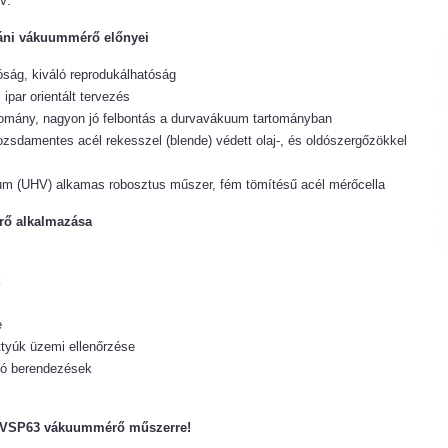
 V.
áni vákuummérő előnyei
ság, kiváló reprodukálhatóság
ipar orientált tervezés
tomány, nagyon jó felbontás a durvavákuum tartományban
zsdamentes acél rekesszel (blende) védett olaj-, és oldószergőzökkel
m (UHV) alkamas robosztus műszer, fém tömítésű acél mérőcella
ő alkalmazása
k
e
tyúk üzemi ellenőrzése
ó berendezések
ot VSP63 vákuummérő műszerre!