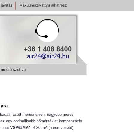
javítás
Vákuumszivattyú alkatrész
mmérő szoftver
yra.
badalmazott mérési elven, nagyobb mérési
ez egy optimálisabb hőmérséklet kompenzáció
imenet
VSP63MA4
: 4-20 mA (háromvezető),