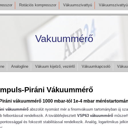
resszor
Rotációs kompresszor
Vákuumszivattyú
Vákuumszivattyú 
Vakuummérő
ine
Analogline
Vákuum kijelző, vezérlő
Vákuumkapcsoló
Vákuu
Impuls-Piráni Vákuummérő
Piráni vákuummérő 1000 mbar-tól 1e-4 mbar méréstartomán
ráni vákuummérő
abszolút nyomást mér a finomvákuum tartományban új sza
b felbontással rendelkezik. A továbbfejlesztett
VSP63 vákuummérő
műszerh
 pontossággal és fokozott stabilitással rendelkezik. Analóg, logaritmikus jelk