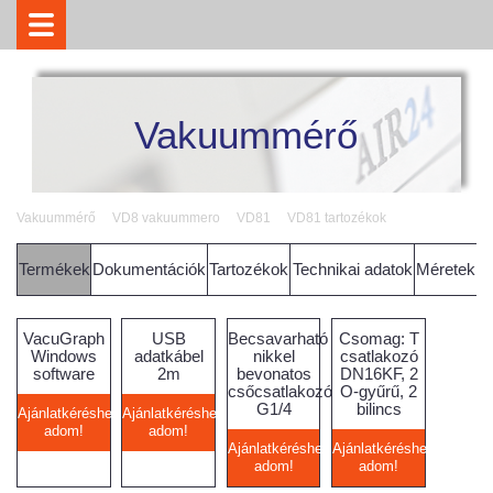
Vakuummérő
Vakuummérő
VD8 vakuummero
VD81
VD81 tartozékok
Termékek
Dokumentációk
Tartozékok
Technikai adatok
Méretek
VacuGraph
USB
Becsavarható
Csomag: T
Windows
adatkábel
nikkel
csatlakozó
software
2m
bevonatos
DN16KF, 2
csőcsatlakozó
O-gyűrű, 2
G1/4
bilincs
Ajánlatkéréshez
Ajánlatkéréshez
adom!
adom!
Ajánlatkéréshez
Ajánlatkéréshez
adom!
adom!