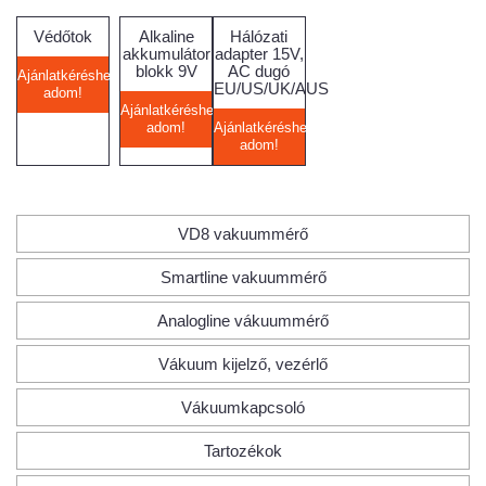
Védőtok
Alkaline
Hálózati
akkumulátor
adapter 15V,
blokk 9V
AC dugó
Ajánlatkéréshez
EU/US/UK/AUS
adom!
Ajánlatkéréshez
adom!
Ajánlatkéréshez
adom!
VD8 vakuummérő
Smartline vakuummérő
Analogline vákuummérő
Vákuum kijelző, vezérlő
Vákuumkapcsoló
Tartozékok