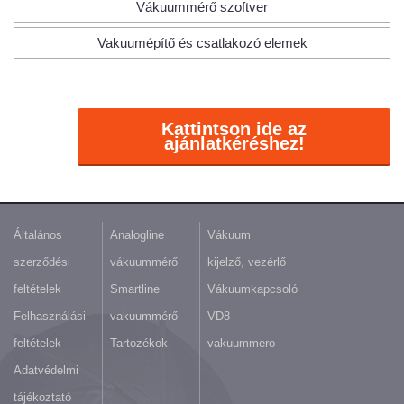
Vákuummérő szoftver
Vakuumépítő és csatlakozó elemek
Kattintson ide az
ajánlatkéréshez!
Általános
Analogline
Vákuum
szerződési
vákuummérő
kijelző, vezérlő
feltételek
Smartline
Vákuumkapcsoló
Felhasználási
vakuummérő
VD8
feltételek
Tartozékok
vakuummero
Adatvédelmi
tájékoztató